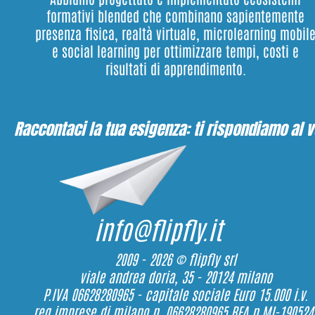
formativi blended che combinano sapientemente
presenza fisica, realtà virtuale, microlearning mobil
e social learning per ottimizzare tempi, costi e
risultati di apprendimento.
Raccontaci la tua esigenza: ti rispondiamo al v
info@flipfly.it
2009 - 2026 © flipfly srl
viale andrea doria, 35 - 20124 milano
P.IVA 06628280965 - capitale sociale Euro 15.000 i.v.
reg.imprese di milano n. 06628280965 REA n.MI-190524