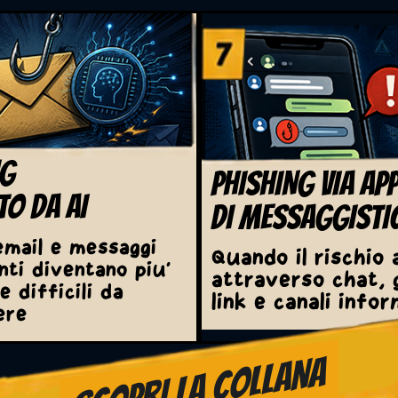
NG
PHISHING VIA AP
O DA AI
DI MESSAGGISTI
mail e messaggi
Quando il rischio 
nti diventano piu'
attraverso chat, 
e difficili da
link e canali infor
ere
SCOPRI LA COLLANA