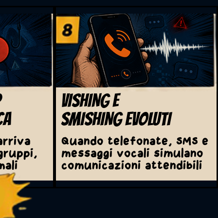
P
VISHING E
CA
SMISHING EVOLUTI
arriva
Quando telefonate, SMS e
gruppi,
messaggi vocali simulano
mali
comunicazioni attendibili