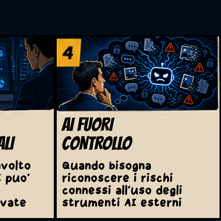
AI FUORI
LI
CONTROLLO
nvolto
Quando bisogna
I puo'
riconoscere i rischi
connessi all'uso degli
rvate
strumenti AI esterni