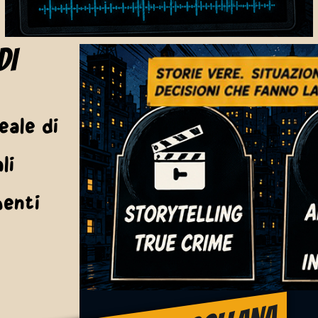
DI
eale di
li
menti