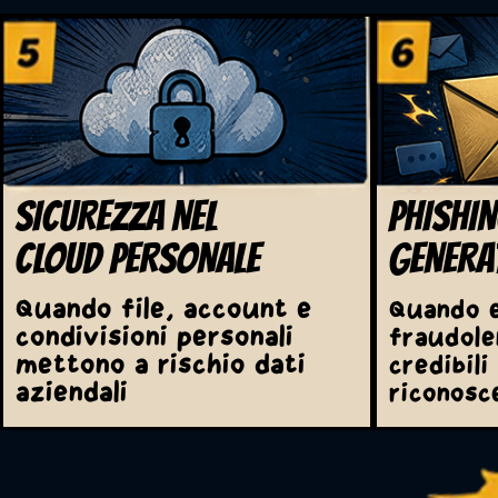
SICUREZZA NEL
PHISHI
CLOUD PERSONALE
GENERAT
Quando file, account e
Quando e
condivisioni personali
fraudole
mettono a rischio dati
credibili 
aziendali
riconosc