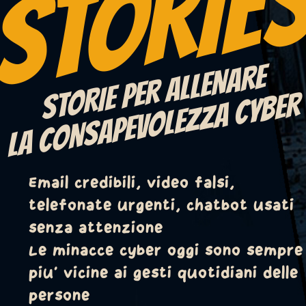
STORIE
STORIE PER ALLENARE
LA CONSAPEVOLEZZA CYBER
Email credibili, video falsi,
telefonate urgenti, chatbot usati
senza attenzione
Le minacce cyber oggi sono sempre
piu' vicine ai gesti quotidiani delle
persone