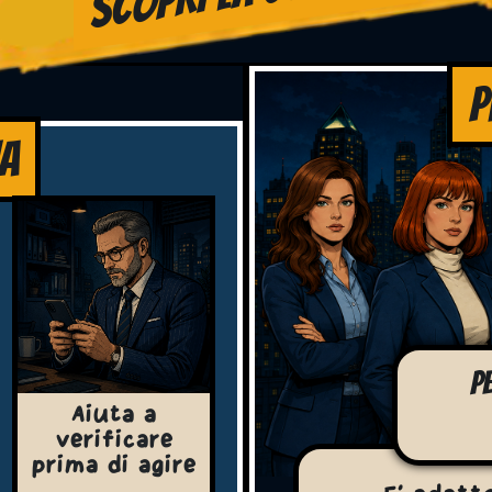
P
A
P
Aiuta a
verificare
prima di agire